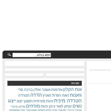
תגיות
אות הקלון
אלימות
אשכר אלדן
ברכה סרי
הדרה
גזענות
האח הגדול
הארץ
הטרדה
הטרדה מינית
ייצוג
זהות מזרחית
חפצון
ייצוג
נשים
מזרחים
יצחק לאור
כינון זהות
מרחב ציבורי
מרחב ציבורי ישראלי
מרכז פרס לשלום
משה קצב
מתי שמואלוף