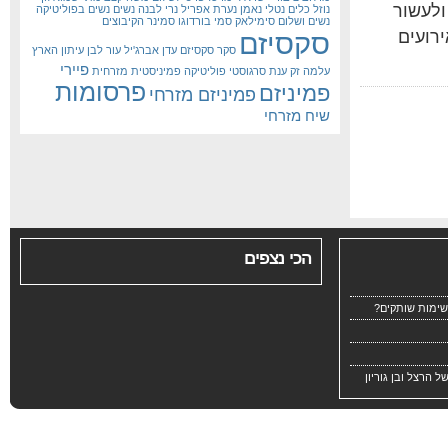
ולעשור
נוזל כלים
נטלי נאמן
נערת אפריל
נרי לבנה
נשים
נשים בפוליטיקה
נשים ושלום
סימילאק
סמי בורדוגו
סמינר הקיבוצים
רועים
סקסיזם
סקר סקסיזם
עדן אברג'יל
עור לבן
עיתון הארץ
פיירי
עלמה זק
ענת סרגוסטי
פוליטיקה פמיניסטית מזרחית
פרסומות
פמיניזם
פמיניזם מזרחי
שיח מזרחי
הכי נצפים
שימות שותקים?
 הרצל ובן גוריון